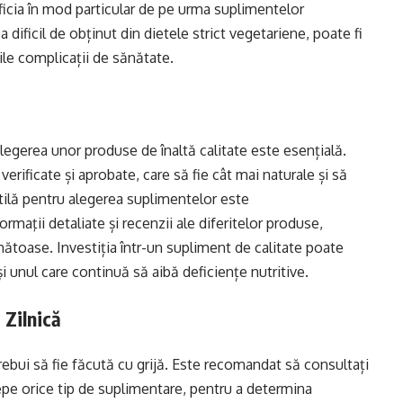
ficia în mod particular de pe urma suplimentelor
dificil de obținut din dietele strict vegetariene, poate fi
ile complicații de sănătate.
legerea unor produse de înaltă calitate este esențială.
ificate și aprobate, care să fie cât mai naturale și să
tilă pentru alegerea suplimentelor este
formaţii detaliate și recenzii ale diferitelor produse,
nătoase. Investiția într-un supliment de calitate poate
i unul care continuă să aibă deficiențe nutritive.
 Zilnică
trebui să fie făcută cu grijă. Este recomandat să consultați
cepe orice tip de suplimentare, pentru a determina