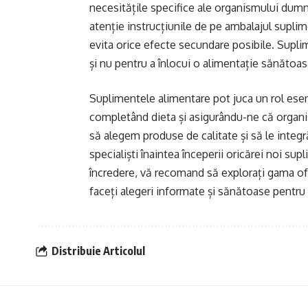
necesitățile specifice ale organismului dum
atenție instrucțiunile de pe ambalajul supli
evita orice efecte secundare posibile. Supl
și nu pentru a înlocui o alimentație sănătoasă
Suplimentele alimentare pot juca un rol esen
completând dieta și asigurându-ne că organism
să alegem produse de calitate și să le integ
specialiști înaintea începerii oricărei noi su
încredere, vă recomand să explorați gama of
faceți alegeri informate și sănătoase pentr
Distribuie Articolul