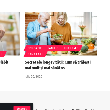
EDUCATIE
FAMILIE
LIFESTYLE
TE
SANATATE
lăbit
Secretele longevității: Cum să trăiești
mai mult și mai sănătos
iulie 26, 2026
Accept