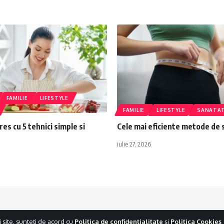
FAMILIE
LIFESTYLE
FAMILIE
LIFESTYLE
SANATA
res cu 5 tehnici simple si
Cele mai eficiente metode de s
iulie 27, 2026
i site, sunteți de acord cu
Politica de confidențialitate
și
Politica Cookies